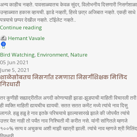
अन्य काहीच नव्हते. पावसाळ्यातच केवळ सुंदर, विलोभनीय दिसणारी निसर्गशाळा
उन्हाळ्यात हकास व्हायची. झाडे नव्हती, हिरवे छत्र अजिबात नव्हते. एकही साधे
पत्र्याचे छप्पर देखील नव्हते. टॉईलेट नव्हते..
Continue reading
Hemant Vavale
0
Bird Watching
,
Environment
,
Nature
05 Jun 2021
June 5, 2021
शाळेसोबतच निसर्गात रमणारा निसर्गशिक्षक मिलिंद
गिरधारी
तर कुणीही सह्याद्रीतील अगदी कोणत्याही झाडा-झुडपाची माहिती विचारली तरी
ही व्यक्ति माहिती द्यायचीच द्यायची. सतत सतत कमेंट मध्ये त्यांचे नाव दिसु
लागले. हळु हळु हे नाव इतके परिचयाचे झाल्यासारखे झाले की जोपर्यंत त्यांचे
उत्तर येत नाही तो पर्यंत नाव निश्चिती मी करीत नसे. यांनी सांगितले म्हणजे
१००% सत्य व अचुकच अशी माझी खात्री झाली. त्यांचे नाव म्हणजे श्री मिलिंद
गिरधारी.