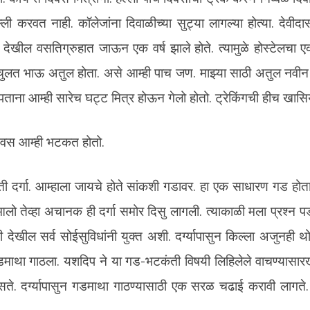
ली करवत नाही. कॉलेजांना दिवाळीच्या सुट्या लागल्या होत्या. देवीदास
ला देखील वसतिग्रुहात जाऊन एक वर्ष झाले होते. त्यामुळे होस्टेलचा
चुलत भाऊ अतुल होता. असे आम्ही पाच जण. माझ्या साठी अतुल नवीन 
ताना आम्ही सारेच घट्ट मित्र होऊन गेलो होतो. ट्रेकिंगची हीच खा
वस आम्ही भटकत होतो.
 ती दर्गा. आम्हाला जायचे होते सांकशी गडावर. हा एक साधारण गड होत
आलो तेव्हा अचानक ही दर्गा समोर दिसु लागली. त्याकाळी मला प्रश्न प
देखील सर्व सोईसुविधांनी युक्त अशी. दर्ग्यापासुन किल्ला अजुनही थो
गडमाथा गाठला. यशदिप ने या गड-भटकंती विषयी लिहिलेले वाचण्यासार
दिसते. दर्ग्यापासुन गडमाथा गाठण्यासाठी एक सरळ चढाई करावी लागते