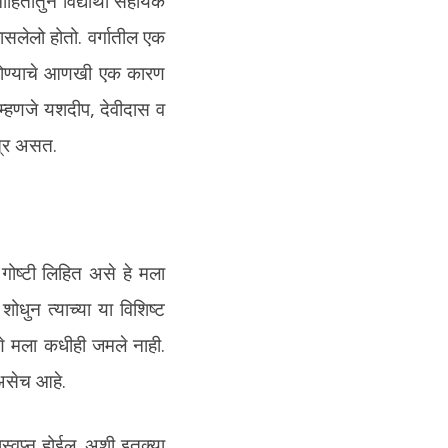
ितीतुन विद्यार्थी सहायक
ासलेलो होतो. वर्गातील एक
े होण्याचे आणखी एक कारण
 म्हणजे यशदीप, देवीदास व
त्र असत.
 गोष्टी लिहित असे हे मला
धुन त्याच्या या विशिष्ट
े मला कधीही जमले नाही.
 असेच आहे.
ास्वप्न होईल. अशी इतक्या