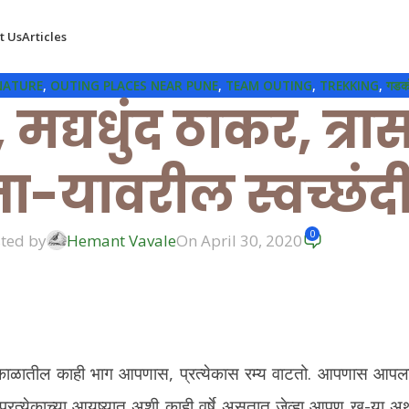
t Us
Articles
NATURE
,
OUTING PLACES NEAR PUNE
,
TEAM OUTING
,
TREKKING
,
गडक
मद्यधुंद ठाकर, त्र
ा-यावरील स्वच्छंदी 
0
ted by
Hemant Vavale
On April 30, 2020
तकाळातील काही भाग आपणास, प्रत्येकास रम्य वाटतो. आपणास आपला त
प्रत्येकाच्या आयुष्यात अशी काही वर्षे असतात जेव्हा आपण ख-या अ