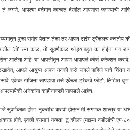
 ते जगणे, आपल्या वर्तमान काळात देखील आपणास जगण्याची आणि 
ाध्यमातुन पुन्हा समोर येतात तेव्हा तर आपण टाईम ट्रॅव्हलच करतोय 
यातील ‘तो’ रम्य काळ, तो सुवर्णकाळ थोड्याबहुत का होईना पण डायर
कोरोना आलेला आहे. या आपत्तीतुन आपण आपापले कोर्स करेक्शन करावे. आ
े ओळखावेत, आपले आयुष्य आपण नक्की कसे जगले पाहिजे याचे चिंत
असावे. एकेक खजिना सापडावा तसे एकेका ट्रेकचे फोटो, लिखित वृत्
े. आपल्यापैकी अनेकांना काहीनाकाही सापडले आहेच.
जे सुवर्णकाळ होता. नुकतीच बारावी होऊन मी संगणक शास्त्र या अभ्
 अवघड होते. एकही बसमार्ग नव्हता. टु व्हीलर (माझ्या वडीलांची एम-