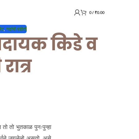
0
/
₹
0.00
ोट
,
गडांची माहिती
ासदायक किडे व
रात्र
ो तो भुतकाळ पुनःपुन्हा
र्थाने जगलेलो असतो, असे