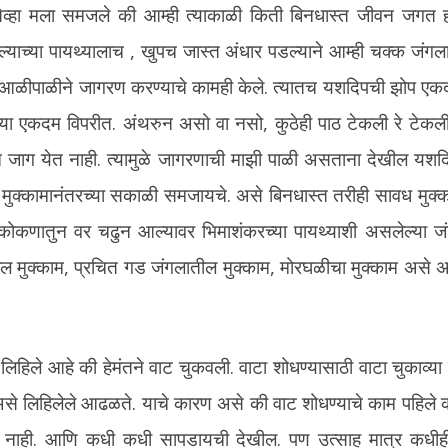
ेव्हा मला समजले की आम्ही त्याकाळी किती बिनधास्त जीवन जगत होत
्ल्याच्या पायथ्यालाच , खुपच जास्त अंधार पडल्याने आम्ही चक्क ज
 आळीपाळीने जागरण करण्याचे कामही केले. त्यातच यशदिपची झोप एकदम
या एकदम विपरीत. अंथरुन असो वा नसो, कुठेही पाठ टेकली रे टेकल
ग येत नाही. त्यामुळे जागरणाची माझी पाळी असताना देखील यशदिपच 
त मुक्कामानंतरच्या सकाळी समजायचे. असे बिनधास्त तरीही सावध मुक्क
कोकणातुन वर चढुन आल्यावर भिमाशंकरच्या पायथ्याशी असलेल्या जंग
ल मुक्काम, प्रचित गड जंगलातील मुक्काम, मोरघळीचा मुक्काम असे 
लिहिले आहे की हेमंतने वाट चुकवली. वाटा शोधण्यासाठी वाटा चुकाव्या
असे लिहिलेले आढळते. याचे कारण असे की वाट शोधण्याचे काम पहिले 
नाही. आणि कधी कधी सापडायची देखील. पण उत्साह मात्र कधीही 