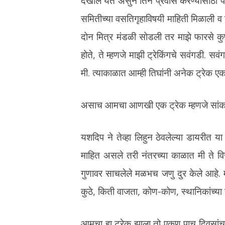
देखील येत असुन तिने प्रवास करण्यासाठी प
समितीच्या वसतिगृहाविषयी माहिती मिळाली व त
दोन मित्र मंडळी सोडली तर माझे फारसे कु
होते, ते म्हणजे माझी ट्रेकिंगचे सवंगडी. स
मी. त्याकाळात आम्ही तिघांनी अनेक ट्रेक
असाच आमचा आणखी एक ट्रेक म्हणजे सांक
यशदिप ने तेव्हा लिहुन ठेवलेल्या डायरीत य
माहित असले तरी नंतरच्या काळात मी ते विस
गुणावर साचलेले मळभच जणु दुर केले आहे. 
कुठे, किती वाजता, कोण-कोण, स्थानिकांच्या न
आमचा हा ट्रेक झाला तो एकुण पाच दिवसांचा.