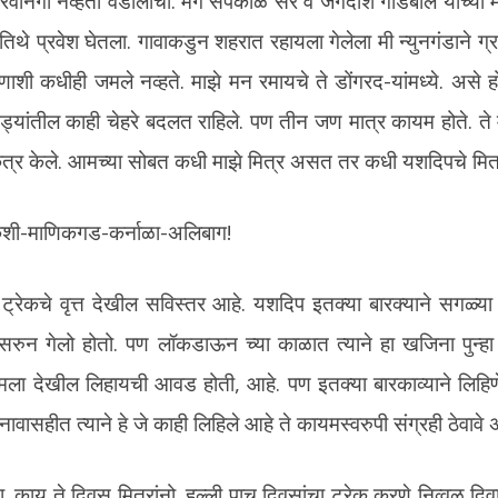
रवानगी नव्हती वडीलांची. मग सपकाळ सर व जगदीश गोडबोले यांच्या माह
िथे प्रवेश घेतला. गावाकडुन शहरात रहायला गेलेला मी न्युनगंडाने ग्र
णाशी कधीही जमले नव्हते. माझे मन रमायचे ते डोंगरद-यांमध्ये. अस
वंगड्यांतील काही चेहरे बदलत राहिले. पण तीन जण मात्र कायम होते. ते
 एकत्र केले. आमच्या सोबत कधी माझे मित्र असत तर कधी यशदिपचे मि
शी-माणिकगड-कर्नाळा-अलिबाग!
ा ट्रेकचे वृत्त देखील सविस्तर आहे. यशदिप इतक्या बारक्याने सगळ्या
रुन गेलो होतो. पण लॉकडाऊन च्या काळात त्याने हा खजिना पुन्हा शो
मला देखील लिहायची आवड होती, आहे. पण इतक्या बारकाव्याने लिहिण
ावासहीत त्याने हे जे काही लिहिले आहे ते कायमस्वरुपी संग्रही ठेवावे
 काय ते दिवस मित्रांनो. हल्ली पाच दिवसांचा ट्रेक करणे निव्वळ दिव