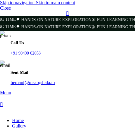
Skip to navigation
Skip to main content
Close
 TIME
🌳 HANDS-ON NATURE EXPLORATION
🔭 FUN LEARNING TH
 TIME
🌳 HANDS-ON NATURE EXPLORATION
🔭 FUN LEARNING TH
Call Us
+91 90490 02053
Sent Mail
hemant@nisargshala.in
Menu
Home
Gallery