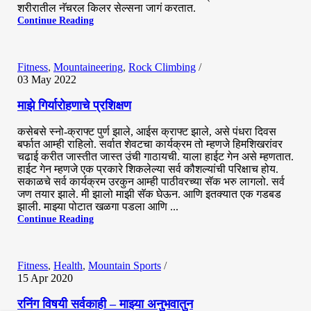
शरीरातील नॅचरल किलर सेल्सना जागं करतात.
Continue Reading
0
Fitness
,
Mountaineering
,
Rock Climbing
03 May 2022
माझे गिर्यारोहणाचे प्रशिक्षण
कसेबसे स्नो-क्राफ्ट पुर्ण झाले, आईस क्राफ्ट झाले, असे पंधरा दिवस
बर्फात आम्ही राहिलो. सर्वात शेवटचा कार्यक्रम तो म्हणजे हिमशिखरांवर
चढाई करीत जास्तीत जास्त उंची गाठायची. याला हाईट गेन असे म्हणतात.
हाईट गेन म्हणजे एक प्रकारे शिकलेल्या सर्व कौशल्यांची परिक्षाच होय.
सकाळचे सर्व कार्यक्रम उरकुन आम्ही पाठीवरच्या सॅक भरु लागलो. सर्व
Hemant Vavale
जण तयार झाले. मी झालो माझी सॅक घेऊन. आणि इतक्यात एक गडबड
झाली. माझ्या पोटात खळगा पडला आणि ...
Continue Reading
0
Fitness
,
Health
,
Mountain Sports
15 Apr 2020
रनिंग विषयी सर्वकाही – माझ्या अनुभवातुन