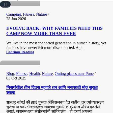
Camping
,
Fitness
,
Nature
28 Jun 2026
EVOLVE BACK: WHY FAMILIES NEED THIS
CAMP NOW MORE THAN EVER
We live in the most connected generation in human history, yet
Hemant Vavale
families have never felt more disconnected. A p...
Continue Reading
0
Blog
,
Fitness
,
Health
,
Nature
,
Outing places near Pune
03 Oct 2025
निसर्गातील तीन दिवस म्हणजे तन आणि मनासाठी मोठ्ठ सुरक्षा
कवच
शास्त्र सांगतं की झाडं नुसता ऑक्सिजनच देत नाहीत. तर त्यांच्याकडून
सुटणाऱ्या फायटोनसाइड्स नावाच्या सुवासिक द्रव्यांत औषध दडलेलं
Hemant Vavale
असतं. जपानमधल्या संशोधकांनी सांगितलंय – ही द्रव्यं आपल्या