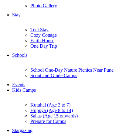
Photo Gallery
Stay
Tent Stay
Cozy Cottage
Earth House
One Day Trip
Schools
School One-Day Nature Picnics Near Pune
Scout and Guide Camps
Events
Kids Camps
Kutuhal (Age 3 to 7)
Huppya (Age 8 to 14)
Sahas (Age 15 onwards)
Prepare for Camps
Stargazing