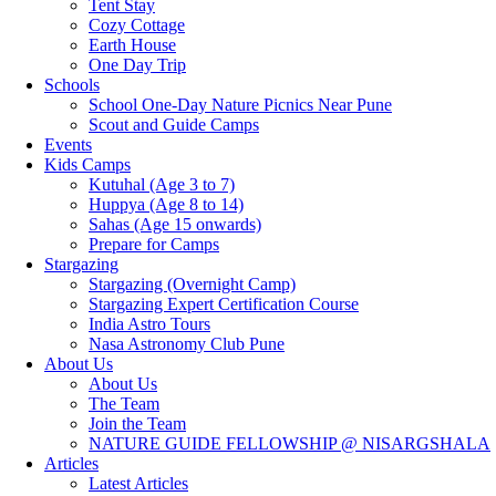
Tent Stay
Cozy Cottage
Earth House
One Day Trip
Schools
School One-Day Nature Picnics Near Pune
Scout and Guide Camps
Events
Kids Camps
Kutuhal (Age 3 to 7)
Huppya (Age 8 to 14)
Sahas (Age 15 onwards)
Prepare for Camps
Stargazing
Stargazing (Overnight Camp)
Stargazing Expert Certification Course
India Astro Tours
Nasa Astronomy Club Pune
About Us
About Us
The Team
Join the Team
NATURE GUIDE FELLOWSHIP @ NISARGSHALA
Articles
Latest Articles