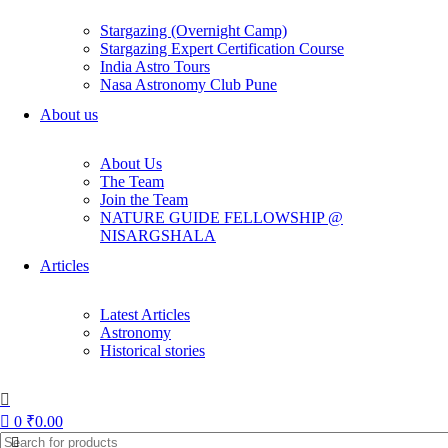
Stargazing (Overnight Camp)
Stargazing Expert Certification Course
India Astro Tours
Nasa Astronomy Club Pune
About us
About Us
The Team
Join the Team
NATURE GUIDE FELLOWSHIP @
NISARGSHALA
Articles
Latest Articles
Astronomy
Historical stories
Hemant Vavale
0
₹
0.00
0