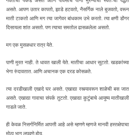
गवताची पकड असते आणि पावसाचे पाणी मुरण्याची स्वतःची पद्धत
असते. आपण उतार कापतो, झाडे हटवतो, नैसर्गिक नाले बुजवतो, वरून
माती टाकतो आणि मग त्या जागेवर बांधकाम उभे करतो. त्या क्षणी डोंगर
दिसायला शांत असतो. पण त्याचा समतोल ढासळलेला असतो.
मग एक मुसळधार रात्र येते.
पाणी मुरत नाही. ते धावत खाली येते. मातीचा आधार सुटतो. खडकांच्या
भेगा रुंदावतात. आणि अचानक एक दरड कोसळते.
त्या दरडीखाली एखादे घर असते. एखाद्या रस्त्यावरून शाळेची बस जात
असते. एखाद्या गावाचा संपर्क तुटतो. एखाद्या कुटुंबाचे आयुष्य मातीखाली
गाडले जाते.
ही केवळ निसर्गनिर्मित आपत्ती आहे असे म्हणणे म्हणजे मानवी हस्तक्षेपाचा
मोठा भाग लपवणे होय.