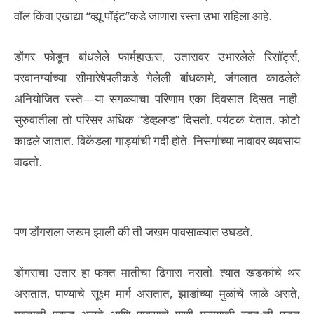
वॉल किंवा एखाद्या “व्ह्यू पॉइंट”कडे जाणारा रस्ता उभा राहिला आहे.
डोंगर फोडून बांधलेले फार्महाऊस, उतारावर उभारलेले रिसॉर्ट्स,
परवानग्यांच्या सीमारेषेपलीकडे गेलेली बांधकामे, जंगलात काढलेले
अनियोजित रस्ते—या सगळ्याचा परिणाम एका दिवसात दिसत नाही.
सुरुवातीला तो परिसर अधिक “डेव्हलप्ड” दिसतो. पर्यटक येतात. फोटो
काढले जातात. विकेंडला गाड्यांची गर्दी होते. निसर्गाच्या नावावर व्यवसाय
वाढतो.
पण डोंगराला जखम झाली की ती जखम पावसाळ्यात उघडते.
डोंगराचा उतार हा फक्त मातीचा ढिगारा नसतो. त्यात खडकांचे थर
असतात, पाण्याचे सूक्ष्म मार्ग असतात, झाडांच्या मुळांचे जाळे असते,