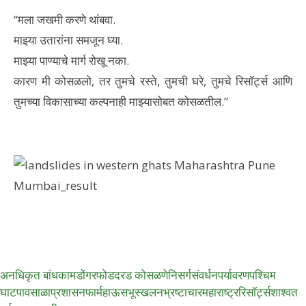
“मला जखमी करणे थांबवा.
माझ्या उतारांना समजून घ्या.
माझ्या पाण्याचे मार्ग रोखू नका.
कारण मी कोसळलो, तर तुमचे रस्ते, तुमची घरे, तुमचे रिसॉर्ट्स आणि
तुमच्या विकासाच्या कल्पनाही माझ्यासोबत कोसळतील.”
अनधिकृत बांधकाम
डोंगरफोड
दरड कोसळणे
निसर्गसंवर्धन
पर्यावरण
पश्चिम
घाट
पावसाळा
प्रशासन
फार्महाऊस
भूस्खलन
भ्रष्टाचार
महाराष्ट्र
रिसॉर्ट्स
शाश्वत