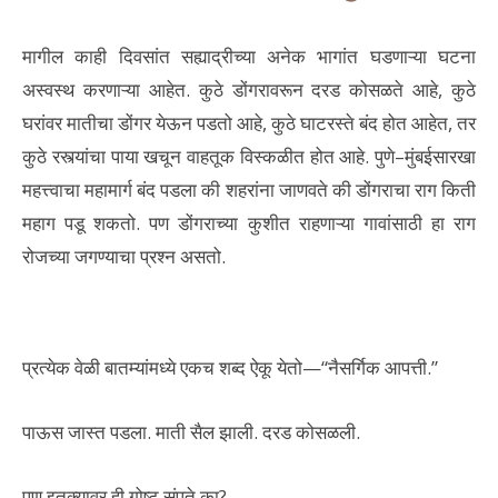
मागील काही दिवसांत सह्याद्रीच्या अनेक भागांत घडणाऱ्या घटना
अस्वस्थ करणाऱ्या आहेत. कुठे डोंगरावरून दरड कोसळते आहे, कुठे
घरांवर मातीचा डोंगर येऊन पडतो आहे, कुठे घाटरस्ते बंद होत आहेत, तर
कुठे रस्त्यांचा पाया खचून वाहतूक विस्कळीत होत आहे. पुणे–मुंबईसारखा
महत्त्वाचा महामार्ग बंद पडला की शहरांना जाणवते की डोंगराचा राग किती
महाग पडू शकतो. पण डोंगराच्या कुशीत राहणाऱ्या गावांसाठी हा राग
रोजच्या जगण्याचा प्रश्न असतो.
प्रत्येक वेळी बातम्यांमध्ये एकच शब्द ऐकू येतो—“नैसर्गिक आपत्ती.”
पाऊस जास्त पडला. माती सैल झाली. दरड कोसळली.
पण इतक्यावर ही गोष्ट संपते का?