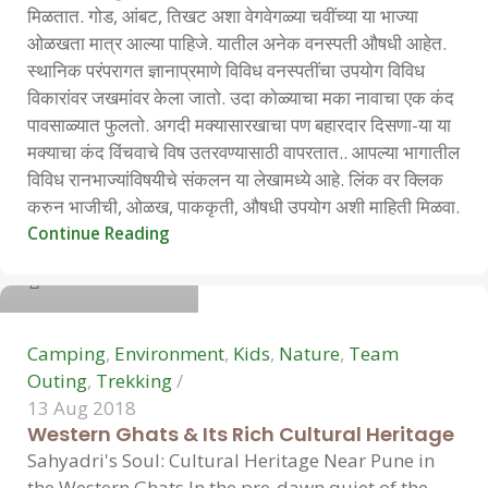
मिळतात. गोड, आंबट, तिखट अशा वेगवेगळ्या चवींच्या या भाज्या
ओळखता मात्र आल्या पाहिजे. यातील अनेक वनस्पती औषधी आहेत.
स्थानिक परंपरागत ज्ञानाप्रमाणे विविध वनस्पतींचा उपयोग विविध
विकारांवर जखमांवर केला जातो. उदा कोळ्याचा मका नावाचा एक कंद
पावसाळ्यात फुलतो. अगदी मक्यासारखाचा पण बहारदार दिसणा-या या
मक्याचा कंद विंचवाचे विष उतरवण्यासाठी वापरतात.. आपल्या भागातील
विविध रानभाज्यांविषयीचे संकलन या लेखामध्ये आहे. लिंक वर क्लिक
करुन भाजीची, ओळख, पाककृती, औषधी उपयोग अशी माहिती मिळवा.
Hemant Vavale
Continue Reading
0
Camping
,
Environment
,
Kids
,
Nature
,
Team
Outing
,
Trekking
13 Aug 2018
Western Ghats & Its Rich Cultural Heritage
Sahyadri's Soul: Cultural Heritage Near Pune in
the Western Ghats In the pre-dawn quiet of the