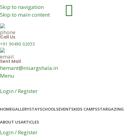
Skip to navigation
Skip to main content
Call Us
+91 90490 02053
Sent Mail
hemant@nisargshala.in
Menu
Login / Register
HOME
GALLERY
STAY
SCHOOLS
EVENTS
KIDS CAMPS
STARGAZING
ABOUT US
ARTICLES
Login / Register