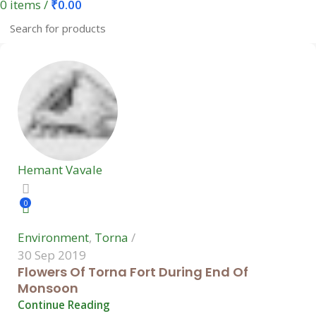
0
items
/
₹
0.00
Hemant Vavale
0
Environment
,
Torna
30 Sep 2019
Flowers Of Torna Fort During End Of
Hemant Vavale
Monsoon
Continue Reading
0