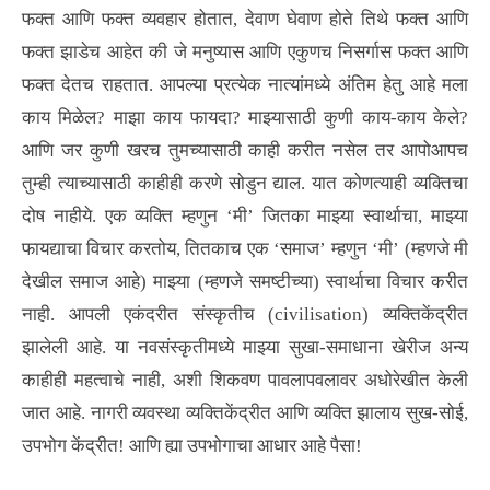
फक्त आणि फक्त व्यवहार होतात, देवाण घेवाण होते तिथे फक्त आणि
फक्त झाडेच आहेत की जे मनुष्यास आणि एकुणच निसर्गास फक्त आणि
फक्त देतच राहतात. आपल्या प्रत्येक नात्यांमध्ये अंतिम हेतु आहे मला
काय मिळेल? माझा काय फायदा? माझ्यासाठी कुणी काय-काय केले?
आणि जर कुणी खरच तुमच्यासाठी काही करीत नसेल तर आपोआपच
तुम्ही त्याच्यासाठी काहीही करणे सोडुन द्याल. यात कोणत्याही व्यक्तिचा
दोष नाहीये. एक व्यक्ति म्हणुन ‘मी’ जितका माझ्या स्वार्थाचा, माझ्या
फायद्याचा विचार करतोय, तितकाच एक ‘समाज’ म्हणुन ‘मी’ (म्हणजे मी
देखील समाज आहे) माझ्या (म्हणजे समष्टीच्या) स्वार्थाचा विचार करीत
नाही. आपली एकंदरीत संस्कृतीच (civilisation) व्यक्तिकेंद्रीत
झालेली आहे. या नवसंस्कृतीमध्ये माझ्या सुखा-समाधाना खेरीज अन्य
काहीही महत्वाचे नाही, अशी शिकवण पावलापवलावर अधोरेखीत केली
जात आहे. नागरी व्यवस्था व्यक्तिकेंद्रीत आणि व्यक्ति झालाय सुख-सोई,
उपभोग केंद्रीत! आणि ह्या उपभोगाचा आधार आहे पैसा!