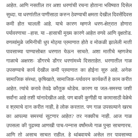
आहेत. आणि नसतील तर अशा धरणांची रचना होताना भविष्यात दिसेल
सुध्दा. या धरणांतील पाणीसाठा करुन ठेवण्याची क्षमता देखील दिवसेंदिवस
कमी होत चालली आहे. याचे कारण म्हणजे धरण-क्षेत्रात होणारा
पर्यावरणाचा –हास. या –हासाची मुख्य कारणे आहेत वणवे आणि वृक्षतोड.
वणव्यांमुळे जमिनीची धुप मोठ्या प्रमाणात होते व मोकळी झालेली माती
पावसाच्या पाण्यासोबत धरणात येऊन साचते. अशा मातीचे म्हणजेच
गाळाचे अक्षरशः डोंगरचे डोंगर धरणांमध्ये दिसताहेत. धरणातील गाळ
उपसण्याचे कार्य देखील कमी प्रमाणात का होईना सुरु आहे. अनेक
सामाजिक संस्था, कृषिखाते, सामाजिक-पर्यावरन कार्यकर्ते हे काम करीत
आहेत. त्यांचे करावे तेवढे कौतुक थोडेच. कारण या जल-समस्या जशी
सर्वांना आहे तशी यांनादेखील आहे. पण बाकी कुणीही या कामासाठी वेळेचे
व श्रमाचे दान करीत नाही, हे लोक करतात. पण गाळ उपसल्याने खरच
का आपल्या समस्यां सुटणार आहेत? तर नक्कीच नाही. आज गाळ
उपसला की पुढच्या आणखी पाच-पन्नास वर्षांमध्ये गाळ पुन्हा साचणारच.
आणि तो असाच साचत राहील. हे थांबवायचे असेल तर पावसाच्या