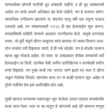
पाण्यासोबत होणारी मातीची धुप थांबवली पाहीजे. व ही धुप थांबवायची
असेल तर वणवे लावणे अजिबात बंद केले पाहिजे. पण हे करणार कोण?
सामाजिक वनीकरण खात्याने या संदर्भात चालु वर्षी एक स्तुत्य पाऊल
उचचले आहे. वन संरक्षणासाठी १९२६ ही एक हेल्पलाईन सुरु करुन,
वणव्यांविषयी माहिती देण्याचे आवाहन नागरीकांस केले. यामुळे लागलेला
वणवा, जो पुर्वी संपुर्ण डोंगर जाळुनच शांत व्हायचा तो सध्या किमान तास-
दोन तासांत तरी विझवला जातो. हे ही नसे थोडके. पण हे थोडके प्रयत्न
खरच खुप तोकडे आहेत. मी स्वतः या उन्हाळ्यात वीसेक वणव्यांची वर्दी
हेल्पलाईन ला दिली. प्रत्येक वेळी त्वरीत प्रतिक्रिया व कार्यवाही करीत
वणवे विझवले. पण पुन्हा कधी त्या भागात जाणे झाले तर मला ते डोंगर
जळुन गेलेलेच दिसले. म्हणजेच काय तर जे काही प्रयत्न सुरु आहेत ते
पुरेसे नाहीयेत हेच इथे अधोरेखीत होत आहे.
तुम्ही म्हणाल पाण्याच्या नळापासुन सुरु केलेला उलटा प्रवास वणव्यांपर्यंत
कसा काय गेला! मला या सा-यातुन हे सांगायचे आहे की सामान्य माणुस