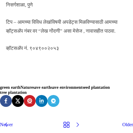
निसर्गशाळा, पुणे
टिप – आमच्या विविध लेखांविषयी अपडेट्स मिळविण्यासाठी आमच्या
व्हॉट्सॲप नंबर वर “लेख नोंदणी” असा मेसेज , नावासहीत पाठवा.
व्हॉटसॲप नं. ९०४९००२०५३
green earth
Nature
save earth
save environment
seed plantation
tree plantation
Hemant Vavale
Newer
Older