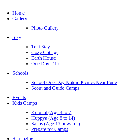
Home
Gallery
Photo Gallery
Stay
Tent Stay
Cozy Cottage
Earth House
One Day Trip
Schools
School One-Day Nature Picnics Near Pune
Scout and Guide Camps
Events
Kids Camps
Kutuhal (Age 3 to 7)
Huppya (Age 8 to 14)
Sahas (Age 15 onwards)
Prepare for Camps
Stargazing