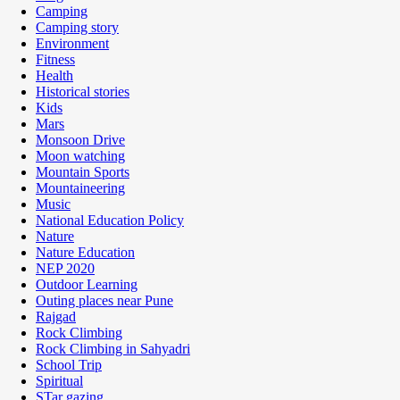
Camping
Camping story
Environment
Fitness
Health
Historical stories
Kids
Mars
Monsoon Drive
Moon watching
Mountain Sports
Mountaineering
Music
National Education Policy
Nature
Nature Education
NEP 2020
Outdoor Learning
Outing places near Pune
Rajgad
Rock Climbing
Rock Climbing in Sahyadri
School Trip
Spiritual
STar gazing