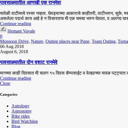
पावसाळ्यातील आणखी एक रानमेवा
यावेळी वाटीमध्ये रस्सा नव्हता. घेवड्याच्या आकाराचे काहीतरी, वाटीभरुन, सुके, 
असलेला पदार्थ काय आहे हे न विचारताच मी एक चमचा भरुन घेतला, व अलगद घा
Continue reading
Hemant Vavale
0
Monsoon Drive
,
Nature
,
Outing places near Pune
,
Team Outing
,
Torn
06 Aug 2018
August 6, 2018
पावसाळ्यातील दोन वशाट रानमेवे
मागच्या काही दिवसात मी सलग १५ दिवस कॅम्पसाईट व वेल्ह्याच्या मावळ पट्ट्यात का
Continue reading
Close
Categories
Astrology
Astronomy
Bike rides
Bird Watching
Blog