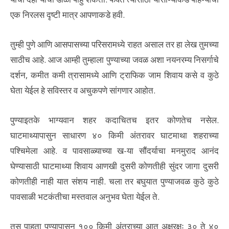
एक निरलस दृष्टी मात्र आपणाकडे हवी.
तुम्ही पुणे आणि आसपासच्या परिसरामध्ये राहत असाल तर हा लेख तुमच्या
साठीच आहे. आज आम्ही तुम्हाला पुण्याच्या जवळ अशा नयनरम्य निसर्गाचे
दर्शन, कमीत कमी त्रासामध्ये आणि ट्राफिक जाम शिवाय कसे व कुठे
घेता येईल हे सविस्तर व अचुकपणे सांगणार आहोत.
पुण्याइतके भाग्यवान शहर कदाचितच इतर कोणतेच नसेल.
घाटमाथ्यापासुन साधारण ४० किमी अंतरावर घाटमाथा शहराच्या
पश्चिमेला आहे. व पावसाळ्याच्या ख-या सौंदर्याचा मनमुराद आनंद
घेण्यासाठी घाटमाथ्या शिवाय आणखी दुसरी कोणतीही सुंदर जागा दुसरी
कोणतीही नाही यात संशय नाही. चला तर बघुयात पुण्याजवळ कुठे कुठे
पावसाळी भटकंतीचा मस्तवाल अनुभव घेता येईल ते.
तस पाहता पुण्यापासुन १०० किमी अंतराच्या आत अक्षरक्षः ३० ते ४०