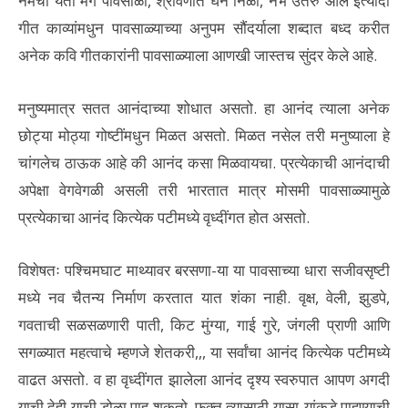
नेमेची येतो मग पावसाळा, श्रावणात घन निळा, नभ उतरु आलं इत्यादी
गीत काव्यांमधुन पावसाळ्याच्या अनुपम सौंदर्याला शब्दात बध्द करीत
अनेक कवि गीतकारांनी पावसाळ्याला आणखी जास्तच सुंदर केले आहे.
मनुष्यमात्र सतत आनंदाच्या शोधात असतो. हा आनंद त्याला अनेक
छोट्या मोठ्या गोष्टींमधुन मिळत असतो. मिळत नसेल तरी मनुष्याला हे
चांगलेच ठाऊक आहे की आनंद कसा मिळवायचा. प्रत्येकाची आनंदाची
अपेक्षा वेगवेगळी असली तरी भारतात मात्र मोसमी पावसाळ्यामुळे
प्रत्येकाचा आनंद कित्येक पटीमध्ये वृध्दींगत होत असतो.
विशेषतः पश्चिमघाट माथ्यावर बरसणा-या या पावसाच्या धारा सजीवसृष्टी
मध्ये नव चैतन्य निर्माण करतात यात शंका नाही. वृक्ष, वेली, झुडपे,
गवताची सळसळणारी पाती, किट मुंग्या, गाई गुरे, जंगली प्राणी आणि
सगळ्यात महत्वाचे म्हणजे शेतकरी,,, या सर्वांचा आनंद कित्येक पटीमध्ये
वाढत असतो. व हा वृध्दींगत झालेला आनंद दृश्य स्वरुपात आपण अगदी
याची देही याची डोळा पाहु शकतो. फक्त त्यासाठी यासा-यांकडे पाहण्याची