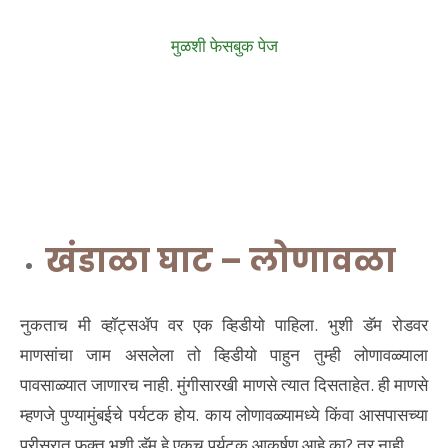
मुळशी फेसबुक पेज
खंडाळा घाट – लोणावळा
नुकताच मी व्हॉट्सॲप वर एक व्हिडीयो पाहिला. भुशी डॅम रोडवर
माणसांचा जाम असलेला तो व्हिडीयो पाहुन तुम्ही लोणावळ्याला
पावसाळ्यात जाणारच नाही. मुंगीसारखी माणसे त्यात दिसताहेत. ही माणसे
म्हणजे पुण्यामुंबईचे पर्यटक होय. काय लोणावळ्यामध्ये किंवा आसपासच्या
परीसरात फक्त भुशी डॅम हे एकच पर्यटक आकर्षण आहे का? तर नाही.