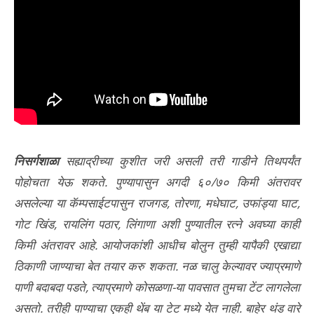
निसर्गशाळा
सह्याद्रीच्या कुशीत जरी असली तरी गाडीने तिथपर्यंत
पोहोचता येऊ शकते. पुण्यापासुन अगदी ६०/७० किमी अंतरावर
असलेल्या या कॅम्पसाईटपासुन राजगड, तोरणा, मधेघाट, उफांड्या घाट,
गोट खिंड, रायलिंग पठार, लिंगाणा अशी पुण्यातील रत्ने अवघ्या काही
किमी अंतरावर आहे. आयोजकांशी आधीच बोलुन तुम्ही यापैकी एखाद्या
ठिकाणी जाण्याचा बेत तयार करु शकता. नळ चालु केल्यावर ज्याप्रमाणे
पाणी बदाबदा पडते, त्याप्रमाणे कोसळणा-या पावसात तुमचा टेंट लागलेला
असतो. तरीही पाण्याचा एकही थेंब या टेट मध्ये येत नाही. बाहेर थंड वारे