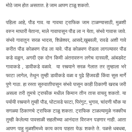
मोठे जाम होत असतात. हे जाम आपण टाळु शकतो.
पहिला आहे, पौड गाव. या गावचा ट्राफिक जाम टाळण्यासाठी, मुळशी
वरुन माघारी येताना, माले गावापासुन पौड ला न येता, संभवे गावास जावे.
संभवे गावातुन सरळ भादस, शिळेश्वर, आसदे,खुबवली, रावडे अशी गावे
करीत पौड कोळवण रोड ला यावे. पौड कोळवण रोडला लागल्यावर पौड
कडे वळुन, अगदी एक दोन किमी अंतरावरुन लगेच दारवली, आंबडवेट
गावाकडे , डावीकडे वळावे. या रस्त्याने सरळ गेलात तर तुम्हाला भरे
फाटा लागेल, तेथुन तुम्ही डावीकडे वळा व पुढे हिंजवडी किंवा सुस मार्गे
पुणे गाठा. हा रस्ता सुरुवातीपासुन संभवे पासुन काही ठिकाणी खराब जरी
असला तरी तुमचे ट्राफीक मधील किमान तीन तास वाचवु शकतो. या
पर्यायी रस्त्याने तुम्ही पौड, घोटावडे फाटा, पिरंगुट, भुगाव, चांदणी चौक या
सगळ्या ठिकाणचे ट्राफिक टाळु शकता. ट्राफिक टाळल्यामुळे नक्कीच
तुम्ही केलेल्या पावसाळी सहलीच्या आनंदात विरजन पडणार नाही. आता
आपण पाहु मुळशीमध्ये काय काय पाहता येऊ शकते ते. पळसे धबधबा,