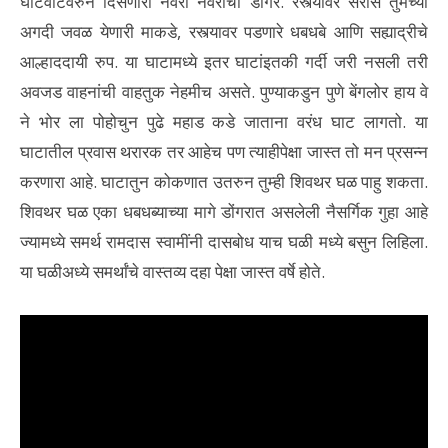
घाटवाटेवरुन दिसणारा नवरा नवरीचा डोंगर. रस्त्यावर सर्रास तुमच्या
अगदी जवळ येणारी माकडे, रस्त्यावर पडणारे धबधबे आणि सह्याद्रीचे
आल्हाददायी रुप. या घाटामध्ये इतर घाटांइतकी गर्दी जरी नसली तरी
अवजड वाहनांची वाहतुक नेहमीच असते. पुण्याकडुन पुणे बेंगलोर हाय वे
ने भोर ला पोहोचुन पुढे महाड कडे जाताना वरंध घाट लागतो. या
घाटातील प्रवास थरारक तर आहेच पण त्याहीपेक्षा जास्त तो मन प्रसन्न
करणारा आहे. घाटातुन कोकणात उतरुन तुम्ही शिवथर घळ पाहु शकता.
शिवथर घळ एका धबधब्याच्या मागे डोंगरात असलेली नैसर्गिक गुहा आहे
ज्यामध्ये समर्थ रामदास स्वामींनी दासबोध याच घळी मध्ये बसुन लिहिला.
या घळीअध्ये समर्थांचे वास्तव्य दहा पेक्षा जास्त वर्षे होते.