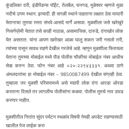
कुंडलिका दरी, इंडीपेंडन्स पॉईंट, तेलबैल, घनगड, मुळेश्वर म्हणजे मुळा
नदीचे उगम स्थान. इत्यादी. ही सगळी स्थाने पाहताना लक्षात ठेवा माघारी
येतानाचा तुमचा रस्ता संभवे-आसदे मार्गे असावा. मुळशीला जसे खरेखुरे
निसर्गप्रेमी येतात तसे काही नाठाळ, असामाजिक, दारुडे, दंगाखोर लोक
येत असतात. यांना आपण खरोखर आळा घालु शकत जरी नसलो तरी,
त्यांच्या पासुन सावध राहणे देखील गरजेचे आहे. म्हणुन मुळशीला फिरायला
येताना तुमच्या मोबाईल मध्ये पौड पोलीस चौकीचा मोबाईल नंबर आधीच
सेव्ह करुन ठेवा. फोन नंबर आहे ०२०-२२९४३३३१. अथवा ठाणे
अंमलदारांचा हा मोबाईल नंबर – 9850087499 देखील संग्रही ठेवा.
तुम्हाला जर मुळशी परिसरामध्ये असे मद्यपी लोक दंगा आरडा ओरडा
करताना दिसले तर लागलीच पोलीसांना कळवा. पोलीस तुमचे नाव उघड
करणार नाहीत.
मुळशीतील नितांत सुंदर पर्यटन स्थळांव विषयी नेमही अपडेट राहण्यासाठी
खालील पेज लाईक करा