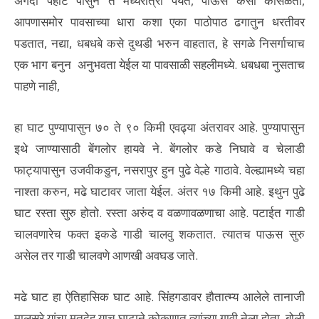
अगदी पहाटे पासुन ते मध्यरात्री पर्यंत, पाऊस कसा कोसळतो,
आपणासमोर पावसाच्या धारा कशा एका पाठोपाठ ढगातुन धरतीवर
पडतात, नद्या, धबधबे कसे दुथडी भरुन वाहतात, हे सगळे निसर्गाचाच
एक भाग बनुन अनुभवता येईल या पावसाळी सहलीमध्ये. धबधबा नुसताच
पाहणे नाही,
हा घाट पुण्यापासुन ७० ते ९० किमी एवढ्या अंतरावर आहे. पुण्यापासुन
इथे जाण्यासाठी बेंगलोर हायवे ने. बेंगलोर कडे निघावे व चेलाडी
फाट्यापासुन उजवीकडुन, नसरापुर हुन पुढे वेल्हे गाठावे. वेल्ह्यामध्ये चहा
नाश्ता करुन, मढे घाटावर जाता येईल. अंतर १७ किमी आहे. इथुन पुढे
घाट रस्ता सुरु होतो. रस्ता अरुंद व वळणावळणाचा आहे. पटाईत गाडी
चालवणारेच फक्त इकडे गाडी चालवु शकतात. त्यातच पाऊस सुरु
असेल तर गाडी चालवणे आणखी अवघड जाते.
मढे घाट हा ऐतिहासिक घाट आहे. सिंहगडावर हौतात्म्य आलेले तानाजी
मालुसरे यांचा मृतदेह याच घाटाने कोकणात त्यांच्या गावी नेला होता. बोली