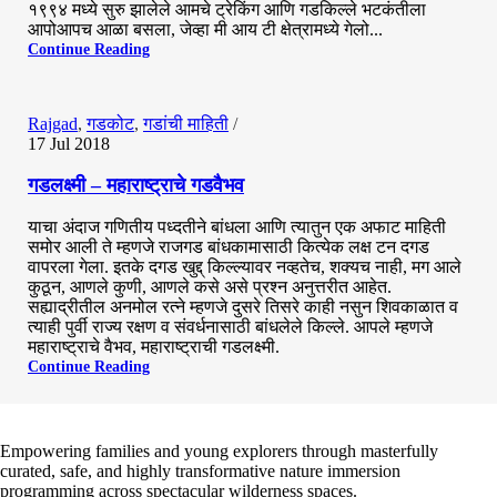
१९९४ मध्ये सुरु झालेले आमचे ट्रेकिंग आणि गडकिल्ले भटकंतीला
आपोआपच आळा बसला, जेव्हा मी आय टी क्षेत्रामध्ये गेलो...
Continue Reading
0
Rajgad
,
गडकोट
,
गडांची माहिती
17 Jul 2018
गडलक्ष्मी – महाराष्ट्राचे गडवैभव
याचा अंदाज गणितीय पध्दतीने बांधला आणि त्यातुन एक अफाट माहिती
समोर आली ते म्हणजे राजगड बांधकामासाठी कित्येक लक्ष टन दगड
वापरला गेला. इतके दगड खुद्द् किल्ल्यावर नव्हतेच, शक्यच नाही, मग आले
कुठून, आणले कुणी, आणले कसे असे प्रश्न अनुत्तरीत आहेत.
सह्याद्रीतील अनमोल रत्ने म्हणजे दुसरे तिसरे काही नसुन शिवकाळात व
त्याही पुर्वी राज्य रक्षण व संवर्धनासाठी बांधलेले किल्ले. आपले म्हणजे
महाराष्ट्राचे वैभव, महाराष्ट्राची गडलक्ष्मी.
Continue Reading
Empowering families and young explorers through masterfully
curated, safe, and highly transformative nature immersion
programming across spectacular wilderness spaces.