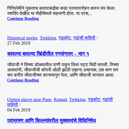
गिरिप्रेमीने नुकताच कातराबाईचा कडा प्रस्तरारोहन करुन सर केला.
यशदिप देखील या मोहीमेमध्ये सहभागी होता. या प्रस्...
Continue Reading
0
Historical stories
,
Trekking
,
गडकोट
,
गडांची माहिती
27 Feb 2019
कावल्या बावल्या खिंडीतील रणसंग्राम – भाग १
Hemant Vavale
जीवाजी ने तिच्या डोळ्यातील पाणी पाहुन तिला घट्ट मिठी मारली. तिच्या
आसवांनी, जीवाजीची कोपरी ओली झाली एव्हाना.अचानक, एक बाण सप
सप करीत जीवाजीच्या कानामागुन गेला, आणि जीवाजी भानावर आला.
Continue Reading
0
Outing places near Pune
,
Rajgad
,
Trekking
,
गडकोट
,
गडांची
माहिती
04 Feb 2019
Hemant Vavale
पदभ्रमण आणि किल्ल्यांवरील मुक्कामांचे विधिनिषेध