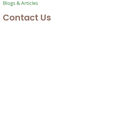
Blogs & Articles
Contact Us
hemant@nisargshala.in
+91 90490 02053
Pune, Maharashtra, India