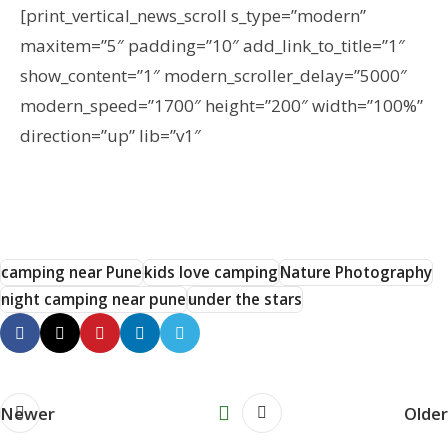
[print_vertical_news_scroll s_type=”modern”
maxitem=”5″ padding=”10″ add_link_to_title=”1″
show_content=”1″ modern_scroller_delay=”5000″
modern_speed=”1700″ height=”200″ width=”100%”
direction=”up” lib=”v1″
camping near Pune
kids love camping
Nature Photography
night camping near pune
under the stars
Newer
Older
Hemant Vavale