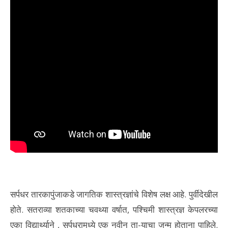
सर्पधर तारकापुंजाकडे जागतिक शास्त्रज्ञांचे विशेष लक्ष आहे. पुर्वीदेखील
होते. सतराव्या शतकाच्या चवथ्या वर्षात, पश्चिमी शास्त्रज्ञ केपलरच्या
एका विद्यार्थ्याने , सर्पधरामध्ये एक नवीन ता-याचा जन्म होताना पाहिले.