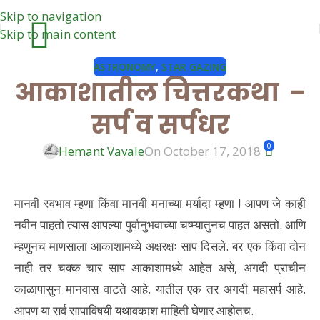
Skip to navigation
Skip to main content
ASTRONOMY
,
STAR GAZING
आकाशातील चित्तरकथा –
सर्प व सर्पधर
0
Hemant Vavale
On October 17, 2018
मानवी स्वभाव म्हणा किंवा मानवी मनाच्या मर्यादा म्हणा ! आपण जे काही
नवीन पाहतो त्यास आपल्या पुर्वानुभवाच्या चष्म्यातुनच पाहत असतो. आणि
म्हणुनच माणसाला आकाशामध्ये अक्षरक्षः साप दिसले. बर एक किंवा दोन
नाही तर चक्क चार साप आकाशामध्ये आहेत असे, अगदी प्राचीन
काळापासुन मानवास वाटते आहे. यातील एक तर अगदी महासर्प आहे.
आपण या सर्व सापाविषयी यथावकाश माहिती घेणार आहोतच.