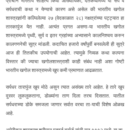
प्राचीन भारतीय साहित्य किंवा आख्यायिका, दंतकथांमध्ये या सर्प व
सर्पधराची कथा न येण्याचे कारण असे असेल की भारतीय खगोल
शास्त्रज्ञांनी कल्पिलेल्या २७ (वेदकाळात २८) नक्षत्रांच्या पट्ट्यात हा
तारकापुंज येत नाही. अत्यंत प्रगत असणा-या भारतीय खगोल
शास्त्रामध्ये पृथ्वी, सुर्य व इतर ग्रहांच्या अभ्यासाने कालनिश्चय करुन
कालगणनेची सुत्र मांडली. कदाचित हजारो वर्षांपुर्वी बनवलेली ही सुत्रे
आज ही तितकीच उपयोगाची आहेत. त्यामुळे निव्वळ कथा कल्पना
विस्तार की ज्याचा खगोलशास्त्राशी काही संबंध नाही अशा गोष्टी
भारतीय खगोल शास्त्रामध्ये खुप कमी प्रमाणात आढळतात.
सर्पधर तारापुंज खुप मोठे असुन त्यात असंख्य तारे आहेत. हे तारे खुप
दुरवर लुकलुकताना, डोळ्यांना ताण दिला तरच दिसतात. यातील
सर्पधराच्या डोके समजला जाणार सर्वात वरचा ता-याची विशेष ओळख
आहे.
अमेरीकन शास्त्रज्ञ श्रीमान एडवर्ड बर्नार्ड यांनी सन १९१२ मध्ये, या ता-