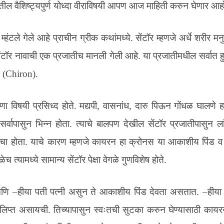
तील वैशिष्ट्यपुर्ण योध्दा वीराविषयी आपण आज माहिती करुन घेणार आह
म्हंटले गेले आहे प्राचीन ग्रीक कथांमध्ये. सेंटॉर म्हणजे अर्धे शरीर मनु
ॉर नावाची एक प्रजातीच मानली गेली आहे. या प्रजातीमधील सर्वात हुशा
ॉन (Chiron).
लीपणा विषयी प्रसिध्द होते. मद्यपी, वासनांध, दारु पिऊन गोंधळ घालणे 
्वापासुन भिन्न होता. त्याचे बालपण देखील सेंटॉर प्रजातीपासुन लांब
वाचा होता. याचे कारण म्हणजे कायरन हा क्रोनस या आकाशीय पिंड व स
ळेच त्यामध्ये सामान्य सेंटॉर पेक्षा वेगळे गुणविशेष होते.
ि –हीया पती पत्नी असुन ते आकाशीय पिंड देवता असतात. –हीया
येच लिप्त असायची. तिच्यापासुन स्वःतची सुटका करुन घेण्यासाठी कायरन 