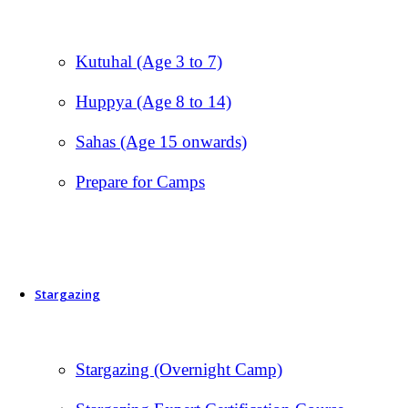
Kutuhal (Age 3 to 7)
Huppya (Age 8 to 14)
Sahas (Age 15 onwards)
Prepare for Camps
Stargazing
Stargazing (Overnight Camp)