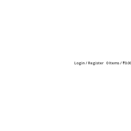
Login / Register
0
Items
/
₹
0.0