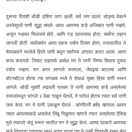
दुसऱ्या दिवशी थोडी उशिरा जाग आली. सर्व जण उठले. थोड्या वेळाने
उरलेसुरले पाणी सुद्धा संपले. आता आमच्या कडे अजिबात पाणी नव्हते.
अजून गडावर फिरायचे होते. आणि गड उतरायचा होता. सर्वांना तहान
लागली होती. सर्वांसमोर आता एकच पर्याय दिसत होता, तलावातील ते
शेवाळ्यानें भरलेले हिरवे पाणी बघून सर्वांच्या अंगावर काटा आला. आता
काय करायचे. जिवंत राहायचे असेल तर ते पाणी पिण्या शिवाय दुसरा
पर्याय नव्हता. मग काय लागलो कामाला, जेवढ्या बाटल्या आणि
वॉटरबॉटल होत्या त्या सगळ्या मध्ये ते शेवाळं युक्त हिरवं पाणी भरून
आणले. थोडी युक्ती लढवली प्रथम ते पाणी आमच्या कडे असलेल्या
रुमालांमधून चांगले २ वेळा गाळून घेतले, ते पातेलं होतच त्यात सर्व पाणी
जमा केलं. मग ते पाणी उकळून घेतलं . कोणीतरी हर्षद म्हणाला आपण
त्यात आपल्याकडे असलेलं लिंबू पिळुयात म्हणजे त्यात असलेल्या ऍसिड
मुले त्यातले जंतू मरून जातील मग ते सुद्धा केलं. अश्या प्रकारे आमच्या
कडे पिण्याचा पाण्याचा साठा तयार झाला पण ते पाणी पिण्याची इच्छा होत