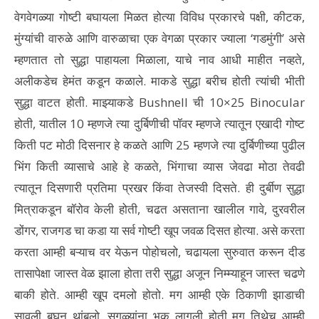
वेगवेगळ्या गोष्टी बघायला मिळत होत्या विविध प्रकारचे पक्षी, कीटक,
मुंग्यांची वारुळे आणि वारुळाचा एक वेगळा प्रकार ज्याला ‘गडमुंगी’ असे
म्हणतात तो सुद्धा पाहायला मिळाला, याचे नाव आधी माहीत नव्हते,
अलीकडेच हेमंत कडून कळाले. माकडे सुद्धा बरीच होती त्यांची भीती
सुद्धा वाटत होती. माझ्याकडे Bushnell ची 10×25 Binocular
होती, यातील 10 म्हणजे त्या दुर्बिणीची पॉवर म्हणजे त्यातून एखादी गोष्ट
किती पट मोठी दिसनार हे कळते आणि 25 म्हणजे त्या दुर्बिणीच्या पुढील
भिंग किती व्यासाचे आहे हे कळते, भिंगाचा व्यास जेवढा मोठा तेवढी
त्यातून दिसणारी प्रतिमा प्रखर किंवा तेजस्वी दिसते. ही दुर्बीण सुद्धा
मित्राकडून बॉरोव केली होती, चढत असताना खालील गावे, दुरवरील
डोंगर, राजगड चा कडा या सर्व गोष्टी खूप जवळ दिसत होत्या. असे करता
करता आम्ही बऱ्याच वर येऊन पोहोचलो, चढायला सुरुवात करून दीड
तासापेक्षा जास्त वेळ झाला होता तरी सुद्धा अजून निम्म्याहून जास्त चढणे
बाकी होते. आम्ही खूप दमलो होतो. मग आम्ही एके ठिकाणी झाडाची
सावली बघून थांबलो. सगळ्यांना भूक लागली होती मग तिथेच आम्ही