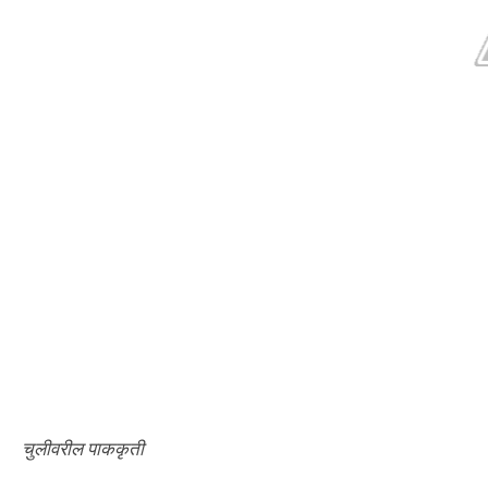
चुलीवरील पाककृती