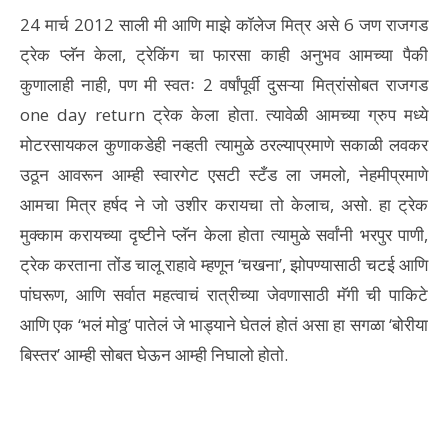
24 मार्च 2012 साली मी आणि माझे कॉलेज मित्र असे 6 जण राजगड
ट्रेक प्लॅन केला, ट्रेकिंग चा फारसा काही अनुभव आमच्या पैकी
कुणालाही नाही, पण मी स्वतः 2 वर्षांपूर्वी दुसऱ्या मित्रांसोबत राजगड
one day return ट्रेक केला होता. त्यावेळी आमच्या ग्रुप मध्ये
मोटरसायकल कुणाकडेही नव्हती त्यामुळे ठरल्याप्रमाणे सकाळी लवकर
उठून आवरून आम्ही स्वारगेट एसटी स्टँड ला जमलो, नेहमीप्रमाणे
आमचा मित्र हर्षद ने जो उशीर करायचा तो केलाच, असो. हा ट्रेक
मुक्काम करायच्या दृष्टीने प्लॅन केला होता त्यामुळे सर्वांनी भरपुर पाणी,
ट्रेक करताना तोंड चालू राहावे म्हणून ‘चखना’, झोपण्यासाठी चटई आणि
पांघरूण, आणि सर्वात महत्वाचं रात्रीच्या जेवणासाठी मॅगी ची पाकिटे
आणि एक ‘भलं मोठ्ठ’ पातेलं जे भाड्याने घेतलं होतं असा हा सगळा ‘बोरीया
बिस्तर’ आम्ही सोबत घेऊन आम्ही निघालो होतो.