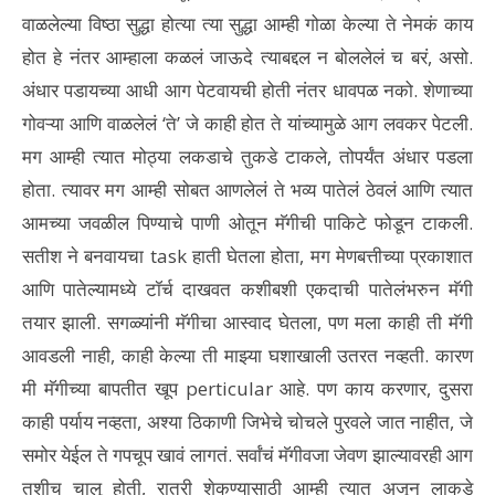
वाळलेल्या विष्ठा सुद्धा होत्या त्या सुद्धा आम्ही गोळा केल्या ते नेमकं काय
होत हे नंतर आम्हाला कळलं जाऊदे त्याबद्दल न बोललेलं च बरं, असो.
अंधार पडायच्या आधी आग पेटवायची होती नंतर धावपळ नको. शेणाच्या
गोवऱ्या आणि वाळलेलं ‘ते’ जे काही होत ते यांच्यामुळे आग लवकर पेटली.
मग आम्ही त्यात मोठ्या लकडाचे तुकडे टाकले, तोपर्यंत अंधार पडला
होता. त्यावर मग आम्ही सोबत आणलेलं ते भव्य पातेलं ठेवलं आणि त्यात
आमच्या जवळील पिण्याचे पाणी ओतून मॅगीची पाकिटे फोडून टाकली.
सतीश ने बनवायचा task हाती घेतला होता, मग मेणबत्तीच्या प्रकाशात
आणि पातेल्यामध्ये टॉर्च दाखवत कशीबशी एकदाची पातेलंभरुन मॅगी
तयार झाली. सगळ्यांनी मॅगीचा आस्वाद घेतला, पण मला काही ती मॅगी
आवडली नाही, काही केल्या ती माझ्या घशाखाली उतरत नव्हती. कारण
मी मॅगीच्या बापतीत खूप perticular आहे. पण काय करणार, दुसरा
काही पर्याय नव्हता, अश्या ठिकाणी जिभेचे चोचले पुरवले जात नाहीत, जे
समोर येईल ते गपचूप खावं लागतं. सर्वांचं मॅगीवजा जेवण झाल्यावरही आग
तशीच चालू होती, रात्री शेकण्यासाठी आम्ही त्यात अजून लाकडे