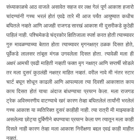
संध्याकाळचे आठ वाजले असावेत सहज वर लक्ष गेलं पूर्ण आकाश हजारो
चांदण्यांनी गच्च भरलं होतं एवढे तारे मी आज पर्यंत आयुष्यात कधीच
बघितले नव्हते आणि आजही राजगड सारखं आकाश मी दुसरीकडे कुठेही
पाहिलं नाही. पश्चिमेकडे चंद्रकोर क्षितिजाला स्पर्श करत होती त्याच्यावर
गुरु मावळण्याच्या बेतात होता त्याच्यावर मृगनक्षत्र ठळक दिसत होते,
पूर्वेकडे लालसर तांबूस मंगळ उगवलेला दिसत होता. त्यावेळी मला ही
अक्षरं आमची एवढी माहिती नव्हती फक्त मृग नक्षत्र आणि सप्तर्षी सोडले
तर मला दुसरं कुठलंही नक्षत्र माहित नव्हतं. वरील नावे मी नंतर स्टार
चार्ट बघून शोधून काढली आणि आपल्याला त्या दिवशी आकाशात काय
काय दिसत होतं याचा अंदाज बांधण्याचा प्रयत्न केला. मला राजगड
ट्रेक अविस्मरणीय वाटण्याचे खरं कारण तेव्हा बघितलेलं तार्यांनी भरलेलं
गच्च आकाश या व्यतिरिक्त दुसरं काहीही नाही. त्या रात्री मी माझ्याकडे
असलेल्या छोट्या दुर्बिणीने बघण्याचा प्रयत्न केला पण त्यातून मला काही
दिसले नाही कारण तेव्हा मला आकाश निरीक्षणा बद्दल एवढं काही माहीत
नव्हतं.