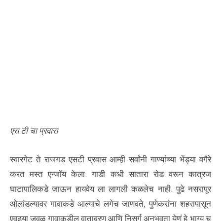
एस टी चा प्रवास
स्वारगेट ते राजगड एसटी प्रवास आम्ही सर्वांनी गाण्यांच्या भेंड्या वगैरे
करत मस्त एन्जॉय केला. गाडी कधी सातारा रोड वरून कात्रज
घाटापालिकडे जाऊन हायवेय ला लागली कळलेच नाही. पुढे नसरापूर
ओलांडल्यावर गावाकडे आल्याचे लगेच जाणवते, पुणेकरांना शहरापासून
एवढ्या जवळ गावाकडील वातावरण आणि निसर्ग अनुभवता येणं हे भाग्य च