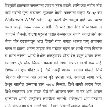
विश्रांती झाल्यावर सगळ्यांना एकदम फ्रेश वाटले, आणि एका नवीन जोश
मध्ये सर्वांनी पुन्हा चढायला सुरुवात केली. चढताना माझ्या Sony च्या
Walkman W580 फोन मधून फोटो घेणे चालूच होते. अस करत
करत आम्ही जवळ जवळ साडेतीन ते चार तासांनंतर चोरदरवजा ला
एकदाचे पोचलो. एवढ्या प्रचंड चढाई केल्यानंतर सगळे थकले होते पण
जेव्हा चोर दरवाजातून आत शिरलो तेव्हा सगळा थकवा जणू अचानक
गायब च झाला. आपण एवढ्या उंच गडावर चढून वर आलो यावर विश्वास
च बसत नव्हता. आम्ही तेथील कठड्यावर थोडा वेळ बसून आराम केला.
त्यांनतर पुढे थोडा किल्ला चढला की तिथे मोठे पद्मावती तळे आहे.
तिथेच वर एक मंदिर आहे तिथे आम्ही आमचा बस्तान मांडलं. तिथे
कौलारू बांधकाम आहे त्याच्या पुढे व्हरांडा आहे, बसायला जागा आहे,
तेथून खालील तळ्याचा छान view मिळतो, तिथे आम्ही आराम केला.
तिथे बसल्यावर असं वाटत होतं की आपलंच स्वतः च घर आहे. आराम
झाल्यावर आम्ही रात्रीच्या तयारीला लागलो. सर्वप्रथम आग पेटवण्या
साठी सरपण हवं होतं. सगळे चारी दिशांना पसरलो लाकडं, वाळलेलं