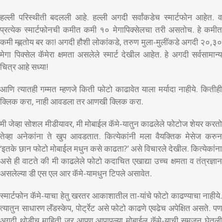
हल्ली परिस्थीती बदलली आहे. हल्ली अगदी सर्वांकडेच स्मार्टफोन आहेत. व
प्रत्येक स्मार्टफोनची कमीत कमी १० मेगापिक्सेलचा तरी असतोच. हे कमीत
कमी म्ह्णतोय बर का! अगदी हौशी लोकांकडे, तरुण मुला-मुलींकडे अगदी २०,३०
मेगा पिक्सेल कॅमेरा क्षमता असलेले स्मार्ट देखील आहेत. हे अगदी सर्वसामान्य
चित्र आहे सध्या!
आणि त्यातही गम्मत म्हणजे किती फोटो काढावेत याला मर्यादा नाहीये. कितीही
क्लिक करा, नाही आवडला तर आणखी क्लिक करा.
मी जेव्हा सोशल मीडीयावर, मी मोबाईल कॅमे-यातुन काढलेले फोटोज शेयर करतो
तेव्हा अनेकांना ते खुप आवडतात. कित्येकांनी मला वैयक्तिक मेसेज करुन
‘इतके छान फोटो मोबाईल मधुन कसे काढता?’ असे विचारले देखील. कित्येकांना
असे ही वाटते की मी काढलेले फोटो कदाचित एखाद्या उच्च क्षमता व तंत्रज्ञान
असलेल्या डी एस एल आर कॅमे-यामधुन टिपले असावेत.
स्मार्टफोन कॅमे-याचा हेतु खरतर आकाशातील ता-यांचे फोटो काढण्याचा नाहीये.
त्यातुन साधारण लॅंडस्केप, पोर्ट्रेट असे फोटो काढणे एवढेच अपेक्षित असते. पण
अगदी थोडीच माहिती जर आपण आपापल्या मोबाईल कॅमे-याची समजुन घेतली