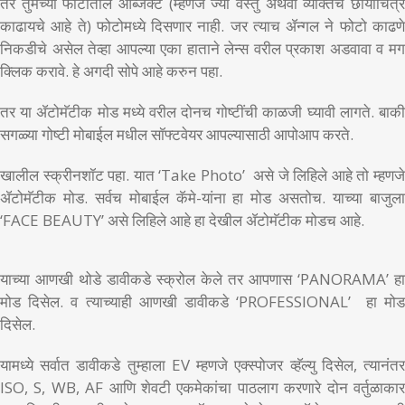
तर तुमच्या फोटोतील ऑब्जेक्ट (म्हणजे ज्या वस्तु अथवा व्यक्तिचे छायाचित्र
काढायचे आहे ते) फोटोमध्ये दिसणार नाही. जर त्याच ॲन्गल ने फोटो काढणे
निकडीचे असेल तेव्हा आपल्या एका हाताने लेन्स वरील प्रकाश अडवावा व मग
क्लिक करावे. हे अगदी सोपे आहे करुन पहा.
तर या ॲटोमॅटीक मोड मध्ये वरील दोनच गोष्टींची काळजी घ्यावी लागते. बाकी
सगळ्या गोष्टी मोबाईल मधील सॉफ्टवेयर आपल्यासाठी आपोआप करते.
खालील स्क्रीनशॉट पहा. यात ‘Take Photo’ असे जे लिहिले आहे तो म्हणजे
ॲटोमॅटीक मोड. सर्वच मोबाईल कॅमे-यांना हा मोड असतोच. याच्या बाजुला
‘FACE BEAUTY’ असे लिहिले आहे हा देखील ॲटोमॅटीक मोडच आहे.
याच्या आणखी थोडे डावीकडे स्क्रोल केले तर आपणास ‘PANORAMA’ हा
मोड दिसेल. व त्याच्याही आणखी डावीकडे ‘PROFESSIONAL’ हा मोड
दिसेल.
यामध्ये सर्वात डावीकडे तुम्हाला EV म्हणजे एक्स्पोजर व्हॅल्यु दिसेल, त्यानंतर
ISO, S, WB, AF आणि शेवटी एकमेकांचा पाठलाग करणारे दोन वर्तुळाकार