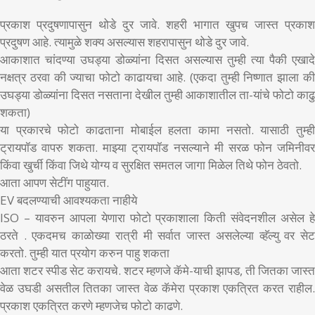
प्रकाश प्रदुषणापासुन थोडे दुर जावे. शहरी भागात खुपच जास्त प्रकाश
प्रदुषण आहे. त्यामुळे शक्य असल्यास शहरापासुन थोडे दुर जावे.
आकाशात चांदण्या उघड्या डोळ्यांना दिसत असल्यास तुम्ही त्या पैकी एखादे
नक्षत्र ठरवा की ज्याचा फोटो काढायचा आहे. (एकदा तुम्ही निष्णात झाला की
उघड्या डोळ्यांना दिसत नसताना देखील तुम्ही आकाशातील ता-यांचे फोटो काढु
शकता)
या प्रकारचे फोटो काढताना मोबाईल हलता कामा नसतो. यासाठी तुम्ही
ट्रायपॉड वापरु शकता. माझ्या ट्रायपॉड नसल्याने मी सरळ फोन जमिनीवर
किंवा खुर्ची किंवा जिथे योग्य व सुरक्षित समतल जागा मिळेल तिथे फोन ठेवतो.
आता आपण सेटींग पाहुयात.
EV बदलण्याची आवश्यकता नाहीये
ISO – यावरुन आपला येणारा फोटो प्रकाशाला किती संवेदनशील असेल हे
ठरते . एकदमच काळोख्या रात्री मी सर्वात जास्त असलेल्या व्हॅल्यु वर सेट
करतो. तुम्ही यात प्रयोग करुन पाहु शकता
आता शटर स्पीड सेट करायचे. शटर म्हणजे कॅमे-याची झापड, ती जितका जास्त
वेळ उघडी असतील तितका जास्त वेळ कॅमेरा प्रकाश एकत्रित करत राहील.
प्रकाश एकत्रित करणे म्हणजेच फोटो काढणे.