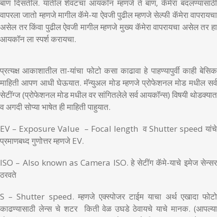
बाण दिसतील. यातील शेवटचा आयकॉन म्हणजे ते बाण, कॅमेरा बदलण्यासाठी
वापरला जातो म्हणजे मागील कॅमे-या ऐवजी पुढील म्हणजे सेल्फी कॅमेरा वापरायचा
असेल तर किंवा पुढील ऐवजी मागील म्हणजे मुख्य कॅमेरा वापरायचा असेल तर हा
आयकॉन ला स्पर्श करायचा.
प्रत्यक्ष आकाशातील ता-यांचा फोटो कसा काढावा हे पाहण्यापुर्वी काही बेसिक
माहिती आपण आधी घेऊयात. मॅन्युअल मोड म्हणजे प्रोफेशनल मोड मधील सर्व
सेटींग्ज (प्रोफेशनल मोड मधील वर सांगितलेले सर्व आयकॉन्स) विषयी थोडक्यात
व अगदी सोप्या भाषेत ही माहिती पाहुयात.
EV – Exposure Value – Focal length व Shutter speed यांचे
प्रमाणबध्द गुणोत्तर म्हणजे EV.
ISO – Also known as Camera ISO. हे सेटींग कॅमे-याचे इमेज सेन्सर
ठरवते
S – Shutter speed. म्हणजे एक्स्पोजर टाईम याचा अर्थ एखादा फोटो
काढण्यासाठी लेन्स चे शटर किती वेळ उघडे ठेवायचे याचे मानक. (आपल्या