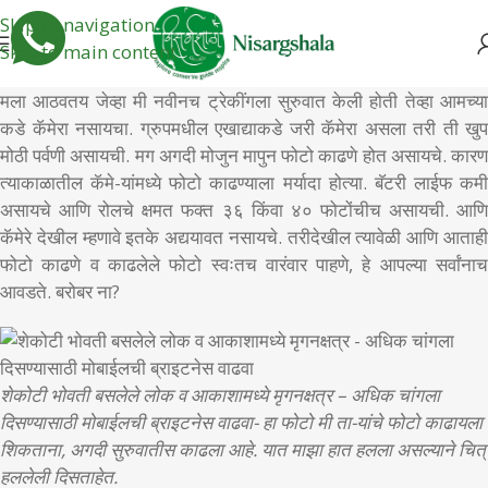
Skip to navigation
Skip to main content
मला आठवतय जेव्हा मी नवीनच ट्रेकींगला सुरुवात केली होती तेव्हा आमच्या
कडे कॅमेरा नसायचा. ग्रुपमधील एखाद्याकडे जरी कॅमेरा असला तरी ती खुप
मोठी पर्वणी असायची. मग अगदी मोजुन मापुन फोटो काढणे होत असायचे. कारण
त्याकाळातील कॅमे-यांमध्ये फोटो काढण्याला मर्यादा होत्या. बॅटरी लाईफ कमी
असायचे आणि रोलचे क्षमत फक्त ३६ किंवा ४० फोटोंचीच असायची. आणि
कॅमेरे देखील म्हणावे इतके अद्ययावत नसायचे. तरीदेखील त्यावेळी आणि आताही
फोटो काढणे व काढलेले फोटो स्वःतच वारंवार पाहणे, हे आपल्या सर्वांनाच
आवडते. बरोबर ना?
शेकोटी भोवती बसलेले लोक व आकाशामध्ये मृगनक्षत्र – अधिक चांगला
दिसण्यासाठी मोबाईलची ब्राइटनेस वाढवा- हा फोटो मी ता-यांचे फोटो काढायला
शिकताना, अगदी सुरुवातीस काढला आहे. यात माझा हात हलला असल्याने चित्र
हललेली दिसताहेत.