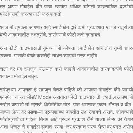
तर आपण मोबाईल कॅमे-याचा उपयोग अधिक चांगली व्यावसायिक दर्ज्याची
फोटोग्राफी करण्यासाठी करु शकतो.
आज मी तुम्हाला सांगणार आहे स्मार्टफोन द्वारे कमी प्रकाशात म्हणजे रात्रीच्या
वेळी आकाशातील नक्षत्रांचे, तारांगणाचे फोटो कसे काढायचे!
असे फोटो काढण्यासाठी तुमच्या जो कोणता स्मार्टफोन आहे तोच तुम्ही वापरु
शकता. यासाठी वेगळे कसलेही साधन घ्यायची गरज नाहीये.
चला तर मग समजुन घेऊयात कसे काढावे आकाशातील तारकांदळांचे फोटो
आपल्या मोबाईल मधुन.
सर्वप्रथम आपणास हे समजुन घेतले पाहिजे की आपल्या मोबाईल कॅमे-यामध्ये
एकापेक्षा जास्त ‘मोड’/ Mode असतात फोटो काढण्यासाठी. त्यातील आपण जो
सर्रास वापरतो तो म्हणजे ॲटोमॅटीक मोड. यात आपणास फक्त ॲन्गल व कॅमे-
याच्या लेन्स वर पडणा-या प्रकाशाच्या बाबतीत लक्ष ठेवायचे असते. कोणत्याही
फोटोग्राफीचा पहिला नियम आहे प्रखर प्रकाश कॅमे-याच्या लेन्स वर येणार
अशा ॲन्गल ने मोबाईल हातात धरावा. जर प्रकाश सरळ लेन्स वर पडत असेल